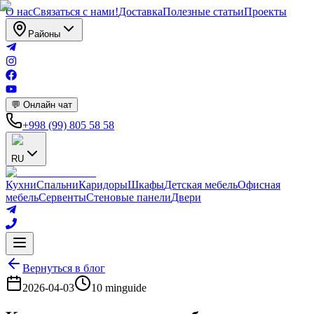
О нас
Связаться с нами!
Доставка
Полезные статьи
Проекты
Районы
💬 Онлайн чат
+998 (99) 805 58 58
RU
Кухни
Спальни
Кaридоры
Шкафы
Детская мебель
Офисная
мебель
Сервенты
Стеновые панели
Двери
Вернуться в блог
2026-04-03
10 min
guide