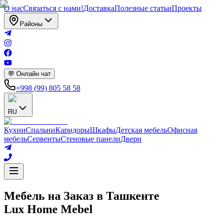
О нас
Связаться с нами!
Доставка
Полезные статьи
Проекты
Районы
💬 Онлайн чат
+998 (99) 805 58 58
RU
Кухни
Спальни
Кaридоры
Шкафы
Детская мебель
Офисная
мебель
Сервенты
Стеновые панели
Двери
Мебель на Заказ в Ташкенте
Lux Home Mebel