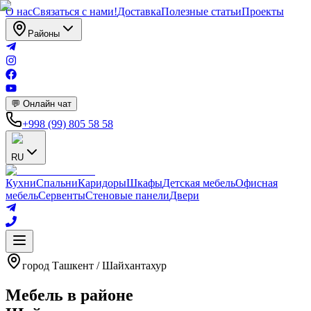
О нас
Связаться с нами!
Доставка
Полезные статьи
Проекты
Районы
💬 Онлайн чат
+998 (99) 805 58 58
RU
Кухни
Спальни
Кaридоры
Шкафы
Детская мебель
Офисная
мебель
Сервенты
Стеновые панели
Двери
город Ташкент
/
Шайхантахур
Мебель в районе