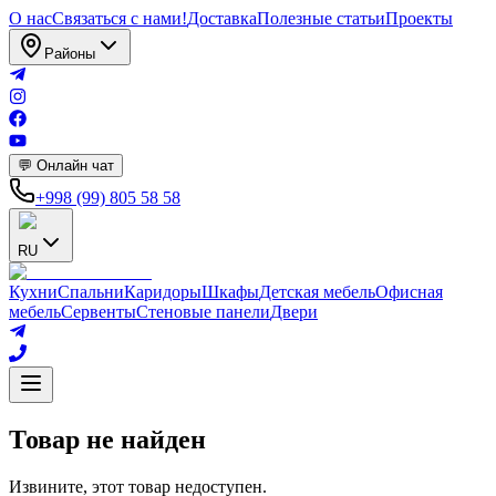
О нас
Связаться с нами!
Доставка
Полезные статьи
Проекты
Районы
💬 Онлайн чат
+998 (99) 805 58 58
RU
Кухни
Спальни
Кaридоры
Шкафы
Детская мебель
Офисная
мебель
Сервенты
Стеновые панели
Двери
Товар не найден
Извините, этот товар недоступен.