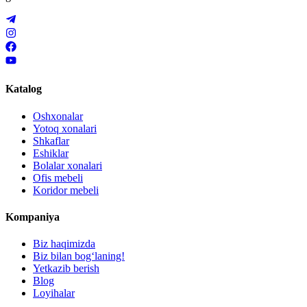
Katalog
Oshxonalar
Yotoq xonalari
Shkaflar
Eshiklar
Bolalar xonalari
Ofis mebeli
Koridor mebeli
Kompaniya
Biz haqimizda
Biz bilan bogʻlaning!
Yetkazib berish
Blog
Loyihalar