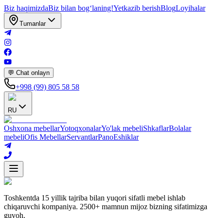
Biz haqimizda
Biz bilan bogʻlaning!
Yetkazib berish
Blog
Loyihalar
Tumanlar
💬 Chat onlayn
+998 (99) 805 58 58
RU
Oshxona mebellar
Yotoqxonalar
Yo'lak mebeli
Shkaflar
Bolalar
mebeli
Ofis Mebellar
Servantlar
Pano
Eshiklar
Toshkentda 15 yillik tajriba bilan yuqori sifatli mebel ishlab
chiqaruvchi kompaniya. 2500+ mamnun mijoz bizning sifatimizga
guvoh.