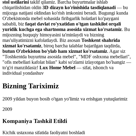
stol ustilarini
taklif qilamiz. Barcha buyurtmalar ishlab
chiqarilishidan oldin
3D dizayn ko'rinishida tasdiqlanadi
— bu
mijozga natijani oldindan ko'rish imkonini beradi. Bugungi kunda
O'zbekistonda mebel sohasida firibgarlik holatlari ko'paygani
sababli, biz
faqat davlat ro'yxatidan o'tgan tashkilot orqali
yuridik kuchga ega shartnoma asosida xizmat ko'rsatamiz
. Bu
mijozning huquqiy himoyasini ta'minlaydi va bizning
mas'uliyatimizni kafolatlaydi. Biz asosan
Toshkent shahrida
xizmat ko'rsatamiz
, biroq barcha talablar bajarilgan taqdirda,
butun O'zbekiston bo'ylab ham xizmat ko'rsatamiz
. Agar siz
"Toshkentda buyurtma asosida mebel", "MDF oshxona mebellari",
"ofis mebellari kafolat bilan" kabi so'zlarni izlayotgan bo'lsangiz —
to'g'ri manzildasiz!
Lux Home Mebel
— sifat, ishonch va
individual yondashuv
Bizning
Tariximiz
2009 yildan buyon bosib o'tgan yo'limiz va erishgan yutuqlarimiz
2009
Kompaniya Tashkil Etildi
Kichik ustaxona sifatida faoliyatni boshladi