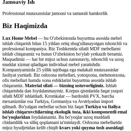
Jamoaviy Ish
Professional mutaxassislar jamoasi va samarali hamkorlik
Biz
Haqimizda
Lux Home Mebel
— bu O'zbekistonda buyurtma asosida mebel
ishlab chiqarish bilan 15 yildan ortiq shug'ullanayotgan ishonchli va
professional kompaniya. Biz Toshkentda sifatli MDF mebellarni
ishlab chiqaramiz va butun O'zbekiston bo'ylab yetkazib beramiz.
Maqsadimiz — har bir mijoz uchun zamonaviy, ishonchli va uzoq
muddat xizmat qiladigan individual mebel yaratishdir.
Kompaniyamizda 25 yillik tajribaga ega malakali mutaxassislar
faoliyat yuritadi. Biz oshxona mebellari, yotoqxona, mehmonxona,
ofis mebellari hamda xona eshiklarini buyurtma asosida ishlab
chiqaramiz.
Material sifati — bizning ustuvorligimiz.
Ishlab
chiqarishda dan foydalanmaymiz. Korpus qismlarida faqat yuqori
sifatli MDF ishlatiladi. Kromkalar — bardoshli PVX, barcha
mexanizmlar esa Turkiya, Germaniya va Avstriyadan import
qilinadi. Bo'yalgan mebellar uchun biz faqat
Turkiya va Italiya
ishlab chiqaruvchilarning ekologik toza, ikki komponentli emal
bo'yoqlaridan
foydalanamiz. Bu bo'yoqlar uzoq muddatli
chidamlilik va silliq qoplamani ta'minlaydi. Oshxona mebellarida
mijoz byudjetidan kelib chiqib
kvars yoki quyma tosh asosidagi