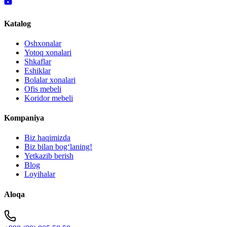
Katalog
Oshxonalar
Yotoq xonalari
Shkaflar
Eshiklar
Bolalar xonalari
Ofis mebeli
Koridor mebeli
Kompaniya
Biz haqimizda
Biz bilan bogʻlaning!
Yetkazib berish
Blog
Loyihalar
Aloqa