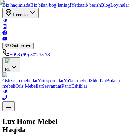
Biz haqimizda
Biz bilan bogʻlaning!
Yetkazib berish
Blog
Loyihalar
Tumanlar
💬 Chat onlayn
+998 (99) 805 58 58
RU
Oshxona mebellar
Yotoqxonalar
Yo'lak mebeli
Shkaflar
Bolalar
mebeli
Ofis Mebellar
Servantlar
Pano
Eshiklar
Lux Home Mebel
Haqida