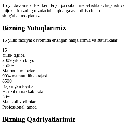
15 yil davomida Toshkentda yuqori sifatli mebel ishlab chiqarish va
mijozlarimizning orzularini haqiqatga aylantirish bilan
shug'ullanmoqdamiz.
Bizning
Yutuqlarimiz
15 yillik faoliyat davomida erishgan natijalarimiz va statistikalar
15+
Yillik tajriba
2009 yildan buyon
2500+
Mamnun mijozlar
99% mamnunlik darajasi
8500+
Bajarilgan loyiha
Har xil murakkablikda
50+
Malakali xodimlar
Professional jamoa
Bizning
Qadriyatlarimiz