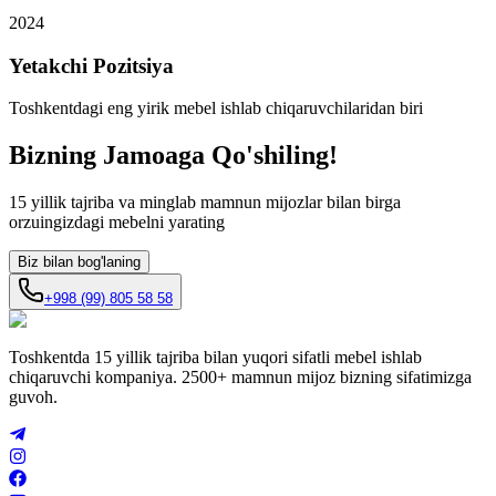
2024
Yetakchi Pozitsiya
Toshkentdagi eng yirik mebel ishlab chiqaruvchilaridan biri
Bizning Jamoaga
Qo'shiling!
15 yillik tajriba va minglab mamnun mijozlar bilan birga
orzuingizdagi mebelni yarating
Biz bilan bog'laning
+998 (99) 805 58 58
Toshkentda 15 yillik tajriba bilan yuqori sifatli mebel ishlab
chiqaruvchi kompaniya. 2500+ mamnun mijoz bizning sifatimizga
guvoh.