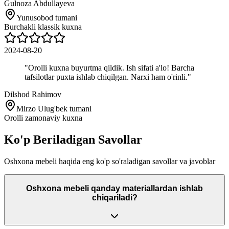
Gulnoza Abdullayeva
Yunusobod tumani
Burchakli klassik kuxna
2024-08-20
"
Orolli kuxna buyurtma qildik. Ish sifati a'lo! Barcha
tafsilotlar puxta ishlab chiqilgan. Narxi ham o'rinli.
"
Dilshod Rahimov
Mirzo Ulug'bek tumani
Orolli zamonaviy kuxna
Ko'p Beriladigan
Savollar
Oshxona mebeli haqida eng ko'p so'raladigan savollar va javoblar
Oshxona mebeli qanday materiallardan ishlab
chiqariladi?