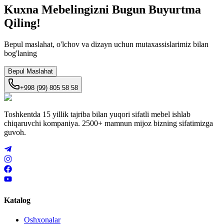
Kuxna Mebelingizni
Bugun
Buyurtma
Qiling!
Bepul maslahat, o'lchov va dizayn uchun mutaxassislarimiz bilan
bog'laning
Bepul Maslahat
+998 (99) 805 58 58
Toshkentda 15 yillik tajriba bilan yuqori sifatli mebel ishlab
chiqaruvchi kompaniya. 2500+ mamnun mijoz bizning sifatimizga
guvoh.
Katalog
Oshxonalar