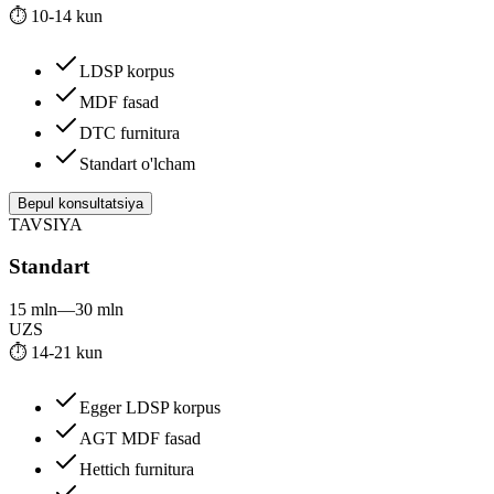
⏱
10-14 kun
LDSP korpus
MDF fasad
DTC furnitura
Standart o'lcham
Bepul konsultatsiya
TAVSIYA
Standart
15 mln
—
30 mln
UZS
⏱
14-21 kun
Egger LDSP korpus
AGT MDF fasad
Hettich furnitura