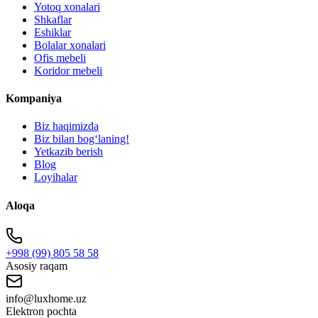
Yotoq xonalari
Shkaflar
Eshiklar
Bolalar xonalari
Ofis mebeli
Koridor mebeli
Kompaniya
Biz haqimizda
Biz bilan bogʻlaning!
Yetkazib berish
Blog
Loyihalar
Aloqa
+998 (99) 805 58 58
Asosiy raqam
info@luxhome.uz
Elektron pochta