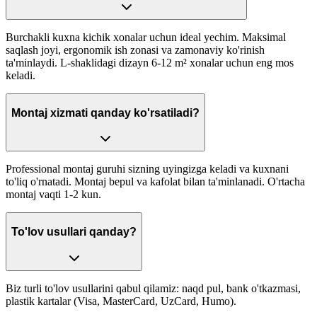
Burchakli kuxna kichik xonalar uchun ideal yechim. Maksimal
saqlash joyi, ergonomik ish zonasi va zamonaviy ko'rinish
ta'minlaydi. L-shaklidagi dizayn 6-12 m² xonalar uchun eng mos
keladi.
Montaj xizmati qanday ko'rsatiladi?
Professional montaj guruhi sizning uyingizga keladi va kuxnani
to'liq o'rnatadi. Montaj bepul va kafolat bilan ta'minlanadi. O'rtacha
montaj vaqti 1-2 kun.
To'lov usullari qanday?
Biz turli to'lov usullarini qabul qilamiz: naqd pul, bank o'tkazmasi,
plastik kartalar (Visa, MasterCard, UzCard, Humo).