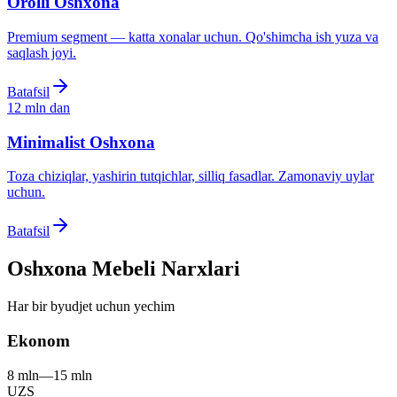
Orolli Oshxona
Premium segment — katta xonalar uchun. Qo'shimcha ish yuza va
saqlash joyi.
Batafsil
12 mln
dan
Minimalist Oshxona
Toza chiziqlar, yashirin tutqichlar, silliq fasadlar. Zamonaviy uylar
uchun.
Batafsil
Oshxona Mebeli
Narxlari
Har bir byudjet uchun yechim
Ekonom
8 mln
—
15 mln
UZS