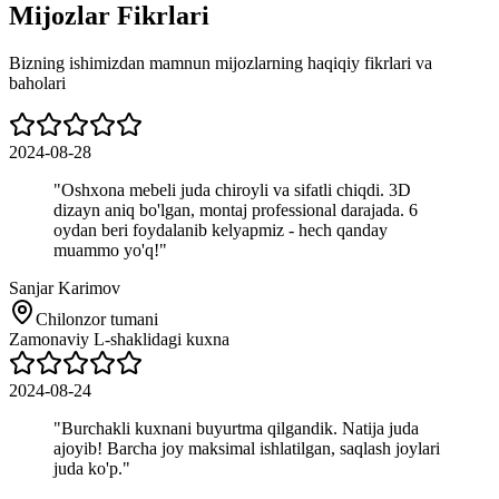
Mijozlar Fikrlari
Bizning ishimizdan mamnun mijozlarning haqiqiy fikrlari va
baholari
2024-08-28
"
Oshxona mebeli juda chiroyli va sifatli chiqdi. 3D
dizayn aniq bo'lgan, montaj professional darajada. 6
oydan beri foydalanib kelyapmiz - hech qanday
muammo yo'q!
"
Sanjar Karimov
Chilonzor tumani
Zamonaviy L-shaklidagi kuxna
2024-08-24
"
Burchakli kuxnani buyurtma qilgandik. Natija juda
ajoyib! Barcha joy maksimal ishlatilgan, saqlash joylari
juda ko'p.
"