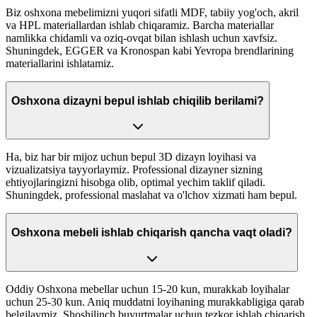
Biz oshxona mebelimizni yuqori sifatli MDF, tabiiy yog'och, akril
va HPL materiallardan ishlab chiqaramiz. Barcha materiallar
namlikka chidamli va oziq-ovqat bilan ishlash uchun xavfsiz.
Shuningdek, EGGER va Kronospan kabi Yevropa brendlarining
materiallarini ishlatamiz.
Oshxona dizayni bepul ishlab chiqilib berilami?
Ha, biz har bir mijoz uchun bepul 3D dizayn loyihasi va
vizualizatsiya tayyorlaymiz. Professional dizayner sizning
ehtiyojlaringizni hisobga olib, optimal yechim taklif qiladi.
Shuningdek, professional maslahat va o'lchov xizmati ham bepul.
Oshxona mebeli ishlab chiqarish qancha vaqt oladi?
Oddiy Oshxona mebellar uchun 15-20 kun, murakkab loyihalar
uchun 25-30 kun. Aniq muddatni loyihaning murakkabligiga qarab
belgilaymiz. Shoshilinch buyurtmalar uchun tezkor ishlab chiqarish