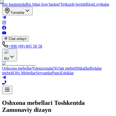
Biz haqimizda
Biz bilan bogʻlaning!
Yetkazib berish
Blog
Loyihalar
Tumanlar
💬 Chat onlayn
+998 (99) 805 58 58
RU
Oshxona mebellar
Yotoqxonalar
Yo'lak mebeli
Shkaflar
Bolalar
mebeli
Ofis Mebellar
Servantlar
Pano
Eshiklar
Oshxona mebellari Toshkentda
Zamonaviy dizayn