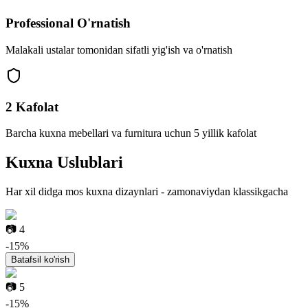
Professional O'rnatish
Malakali ustalar tomonidan sifatli yig'ish va o'rnatish
2 Kafolat
Barcha kuxna mebellari va furnitura uchun 5 yillik kafolat
Kuxna
Uslublari
Har xil didga mos kuxna dizaynlari - zamonaviydan klassikgacha
📷
4
-
15
%
Batafsil ko'rish
📷
5
-
15
%