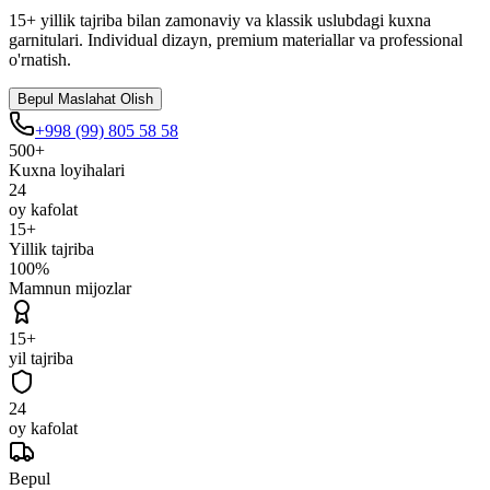
15+ yillik tajriba bilan zamonaviy va klassik uslubdagi kuxna
garnitulari. Individual dizayn, premium materiallar va professional
o'rnatish.
Bepul Maslahat Olish
+998 (99) 805 58 58
500+
Kuxna loyihalari
24
oy kafolat
15+
Yillik tajriba
100%
Mamnun mijozlar
15+
yil tajriba
24
oy kafolat
Bepul