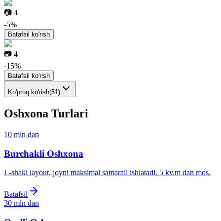
📷
4
-
5
%
Batafsil ko'rish
📷
4
-
15
%
Batafsil ko'rish
Ko'proq ko'rish
(
51
)
Oshxona Turlari
10 mln
dan
Burchakli Oshxona
L-shakl layout, joyni maksimal samarali ishlatadi. 5 kv.m dan mos.
Batafsil
30 mln
dan