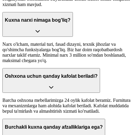
xizmati ham mavjud.
Kuxna narxi nimaga bog'liq?
Narx o'lcham, material turi, fasad dizayni, texnik jihozlar va
qo'shimcha funksiyalarga bog'liq. Biz har doim raqobatbardosh
narxlar taklif etamiz. Minimal narx 3 million so'mdan boshlanadi,
maksimal chegara yo'q.
Oshxona uchun qanday kafolat beriladi?
Barcha oshxona mebellarimizga 24 oylik kafolat beramiz. Furnitura
va mexanizmlarga ham alohida kafolat beriladi. Kafolat muddatida
bepul ta'mirlash va almashtirish xizmati ko'rsatiladi.
Burchakli kuxna qanday afzalliklariga ega?