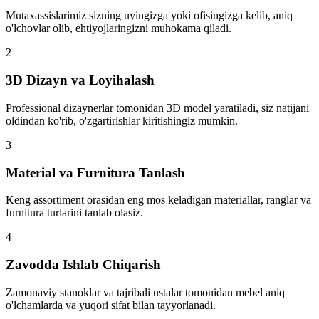
Mutaxassislarimiz sizning uyingizga yoki ofisingizga kelib, aniq
o'lchovlar olib, ehtiyojlaringizni muhokama qiladi.
2
3D Dizayn va Loyihalash
Professional dizaynerlar tomonidan 3D model yaratiladi, siz natijani
oldindan ko'rib, o'zgartirishlar kiritishingiz mumkin.
3
Material va Furnitura Tanlash
Keng assortiment orasidan eng mos keladigan materiallar, ranglar va
furnitura turlarini tanlab olasiz.
4
Zavodda Ishlab Chiqarish
Zamonaviy stanoklar va tajribali ustalar tomonidan mebel aniq
o'lchamlarda va yuqori sifat bilan tayyorlanadi.