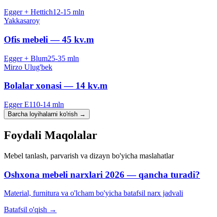
Egger + Hettich
12-15 mln
Yakkasaroy
Ofis mebeli — 45 kv.m
Egger + Blum
25-35 mln
Mirzo Ulug'bek
Bolalar xonasi — 14 kv.m
Egger E1
10-14 mln
Barcha loyihalarni ko'rish
→
Foydali
Maqolalar
Mebel tanlash, parvarish va dizayn bo'yicha maslahatlar
Oshxona mebeli narxlari 2026 — qancha turadi?
Material, furnitura va o'lcham bo'yicha batafsil narx jadvali
Batafsil o'qish
→