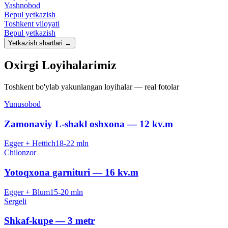
Yashnobod
Bepul yetkazish
Toshkent viloyati
Bepul yetkazish
Yetkazish shartlari
→
Oxirgi
Loyihalarimiz
Toshkent bo'ylab yakunlangan loyihalar — real fotolar
Yunusobod
Zamonaviy L-shakl oshxona — 12 kv.m
Egger + Hettich
18-22 mln
Chilonzor
Yotoqxona garnituri — 16 kv.m
Egger + Blum
15-20 mln
Sergeli
Shkaf-kupe — 3 metr