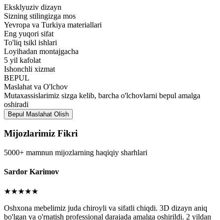
Eksklyuziv dizayn
Sizning stilingizga mos
Yevropa va Turkiya materiallari
Eng yuqori sifat
To'liq tsikl ishlari
Loyihadan montajgacha
5 yil kafolat
Ishonchli xizmat
BEPUL
Maslahat va O'lchov
Mutaxassislarimiz sizga kelib, barcha o'lchovlarni bepul amalga
oshiradi
Bepul Maslahat Olish
Mijozlarimiz Fikri
5000+ mamnun mijozlarning haqiqiy sharhlari
Sardor Karimov
★★★★★
Oshxona mebelimiz juda chiroyli va sifatli chiqdi. 3D dizayn aniq
bo'lgan va o'rnatish professional darajada amalga oshirildi. 2 yildan