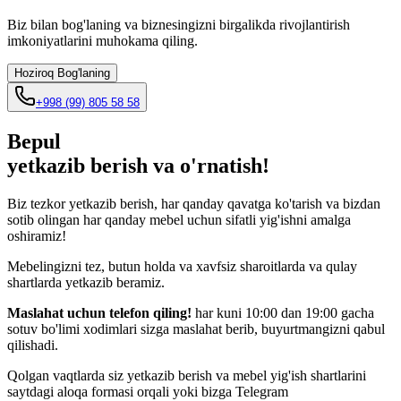
Biz bilan bog'laning va biznesingizni birgalikda rivojlantirish
imkoniyatlarini muhokama qiling.
Hoziroq Bog'laning
+998 (99) 805 58 58
Bepul
yetkazib berish va o'rnatish!
Biz tezkor yetkazib berish, har qanday qavatga ko'tarish va bizdan
sotib olingan har qanday mebel uchun sifatli yig'ishni amalga
oshiramiz!
Mebelingizni tez, butun holda va xavfsiz sharoitlarda va qulay
shartlarda yetkazib beramiz.
Maslahat uchun telefon qiling
!
har kuni 10:00 dan 19:00 gacha
sotuv bo'limi xodimlari sizga maslahat berib, buyurtmangizni qabul
qilishadi.
Qolgan vaqtlarda siz yetkazib berish va mebel yig'ish shartlarini
saytdagi aloqa formasi orqali yoki bizga Telegram