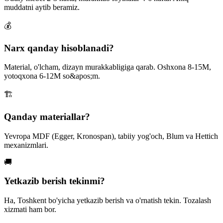
muddatni aytib beramiz.
💰
Narx qanday hisoblanadi?
Material, o'lcham, dizayn murakkabligiga qarab. Oshxona 8-15M,
yotoqxona 6-12M so&apos;m.
🏗
Qanday materiallar?
Yevropa MDF (Egger, Kronospan), tabiiy yog'och, Blum va Hettich
mexanizmlari.
🚚
Yetkazib berish tekinmi?
Ha, Toshkent bo'yicha yetkazib berish va o'rnatish tekin. Tozalash
xizmati ham bor.