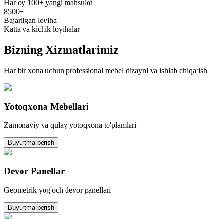
Har oy 100+ yangi mahsulot
8500+
Bajarilgan loyiha
Katta va kichik loyihalar
Bizning
Xizmatlarimiz
Har bir xona uchun professional mebel dizayni va ishlab chiqarish
Yotoqxona Mebellari
Zamonaviy va qulay yotoqxona to'plamlari
Buyurtma berish
Devor Panellar
Geometrik yog'och devor panellari
Buyurtma berish