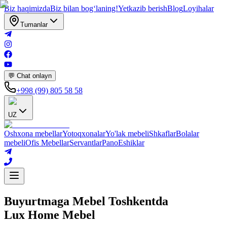
Biz haqimizda
Biz bilan bogʻlaning!
Yetkazib berish
Blog
Loyihalar
Tumanlar
💬 Chat onlayn
+998 (99) 805 58 58
UZ
Oshxona mebellar
Yotoqxonalar
Yo'lak mebeli
Shkaflar
Bolalar
mebeli
Ofis Mebellar
Servantlar
Pano
Eshiklar
Buyurtmaga Mebel Toshkentda
Lux Home Mebel