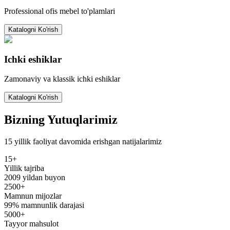
Professional ofis mebel to'plamlari
Katalogni Ko'rish
Ichki eshiklar
Zamonaviy va klassik ichki eshiklar
Katalogni Ko'rish
Bizning
Yutuqlarimiz
15 yillik faoliyat davomida erishgan natijalarimiz
15+
Yillik tajriba
2009 yildan buyon
2500+
Mamnun mijozlar
99% mamnunlik darajasi
5000+
Tayyor mahsulot