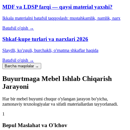
MDF va LDSP farqi — qaysi material yaxshi?
Ikkala materialni batafsil taqqoslash: mustahkamlik, namlik, narx
Batafsil o'qish
→
Shkaf-kupe turlari va narxlari 2026
Slaydli, ko'zguli, burchakli, o'rnatma shkaflar haqida
Batafsil o'qish
→
Barcha maqolalar
→
Buyurtmaga Mebel Ishlab Chiqarish
Jarayoni
Har bir mebel buyumi chuqur o'ylangan jarayon bo'yicha,
zamonaviy texnologiyalar va sifatli materiallardan tayyorlanadi.
1
Bepul Maslahat va O'lchov