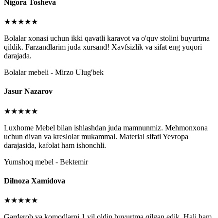
Nigora Tosheva
★★★★★
Bolalar xonasi uchun ikki qavatli karavot va o'quv stolini buyurtma
qildik. Farzandlarim juda xursand! Xavfsizlik va sifat eng yuqori
darajada.
Bolalar mebeli - Mirzo Ulug'bek
Jasur Nazarov
★★★★★
Luxhome Mebel bilan ishlashdan juda mamnunmiz. Mehmonxona
uchun divan va kreslolar mukammal. Material sifati Yevropa
darajasida, kafolat ham ishonchli.
Yumshoq mebel - Bektemir
Dilnoza Xamidova
★★★★★
Garderob va komodlarni 1 yil oldin buyurtma qilgan edik. Hali ham