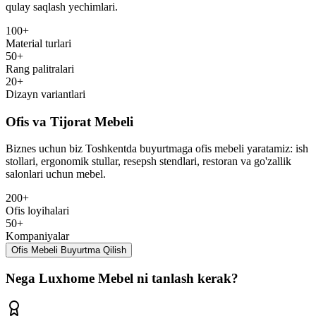
qulay saqlash yechimlari.
100+
Material turlari
50+
Rang palitralari
20+
Dizayn variantlari
Ofis va Tijorat Mebeli
Biznes uchun biz Toshkentda buyurtmaga ofis mebeli yaratamiz: ish
stollari, ergonomik stullar, resepsh stendlari, restoran va go'zallik
salonlari uchun mebel.
200+
Ofis loyihalari
50+
Kompaniyalar
Ofis Mebeli Buyurtma Qilish
Nega Luxhome Mebel ni tanlash kerak?