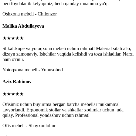
beri foydalanib kelyapmiz, hech qanday muammo yo'q.
Oshxona mebeli - Chilonzor
Malika Abdullayeva
★★★★★
Shkaf-kupe va yotoqxona mebeli uchun rahmat! Material sifati a'lo,
dizayn zamonaviy. Ishchilar vaqtida kelishdi va toza ishladilar. Narxi
ham o'rinli.
Yotoqxona mebeli - Yunusobod
Aziz Rahimov
★★★★★
Ofisimiz uchun buyurtma bergan barcha mebellar mukammal
tayyorlandi. Ergonomik stollar va shkaflar xodimlar uchun juda
qulay. Professional yondashuv uchun rahmat!
Ofis mebeli - Shayxontohur