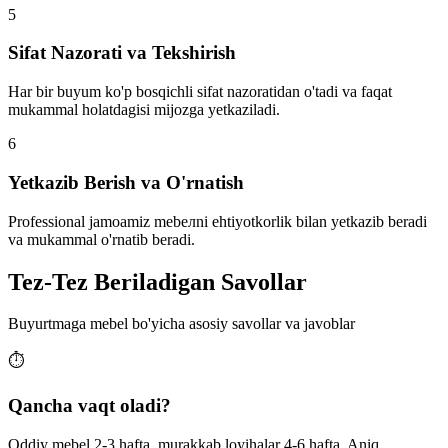
5
Sifat Nazorati va Tekshirish
Har bir buyum ko'p bosqichli sifat nazoratidan o'tadi va faqat
mukammal holatdagisi mijozga yetkaziladi.
6
Yetkazib Berish va O'rnatish
Professional jamoamiz mebелni ehtiyotkorlik bilan yetkazib beradi
va mukammal o'rnatib beradi.
Tez-Tez Beriladigan Savollar
Buyurtmaga mebel bo'yicha asosiy savollar va javoblar
⏱
Qancha vaqt oladi?
Oddiy mebel 2-3 hafta, murakkab loyihalar 4-6 hafta. Aniq