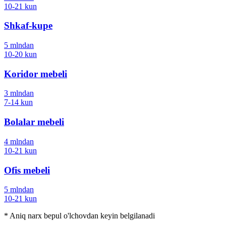
10-21
kun
Shkaf-kupe
5
mln
dan
10-20
kun
Koridor mebeli
3
mln
dan
7-14
kun
Bolalar mebeli
4
mln
dan
10-21
kun
Ofis mebeli
5
mln
dan
10-21
kun
*
Aniq narx bepul o'lchovdan keyin belgilanadi