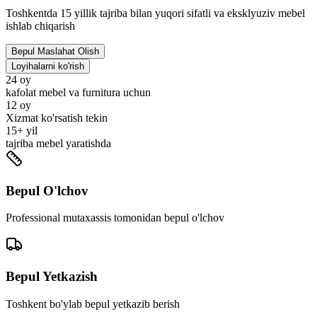
Toshkentda 15 yillik tajriba bilan yuqori sifatli va eksklyuziv mebel
ishlab chiqarish
Bepul Maslahat Olish
Loyihalarni ko'rish
24
oy
kafolat mebel va furnitura uchun
12
oy
Xizmat ko'rsatish tekin
15+
yil
tajriba mebel yaratishda
Bepul O'lchov
Professional mutaxassis tomonidan bepul o'lchov
Bepul Yetkazish
Toshkent bo'ylab bepul yetkazib berish