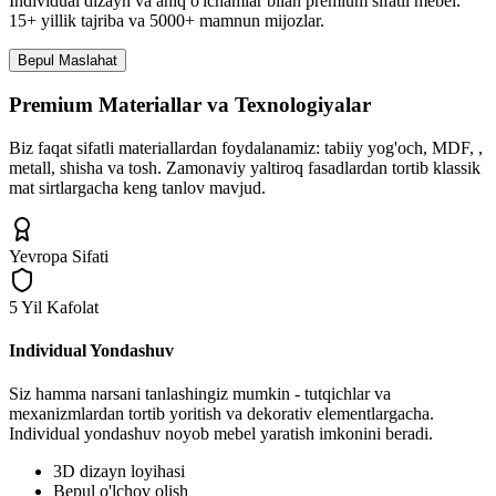
Individual dizayn va aniq o'lchamlar bilan premium sifatli mebel.
15+ yillik tajriba va 5000+ mamnun mijozlar.
Bepul Maslahat
Premium Materiallar va Texnologiyalar
Biz faqat sifatli materiallardan foydalanamiz: tabiiy yog'och, MDF, ,
metall, shisha va tosh. Zamonaviy yaltiroq fasadlardan tortib klassik
mat sirtlargacha keng tanlov mavjud.
Yevropa Sifati
5 Yil Kafolat
Individual Yondashuv
Siz hamma narsani tanlashingiz mumkin - tutqichlar va
mexanizmlardan tortib yoritish va dekorativ elementlargacha.
Individual yondashuv noyob mebel yaratish imkonini beradi.
3D dizayn loyihasi
Bepul o'lchov olish