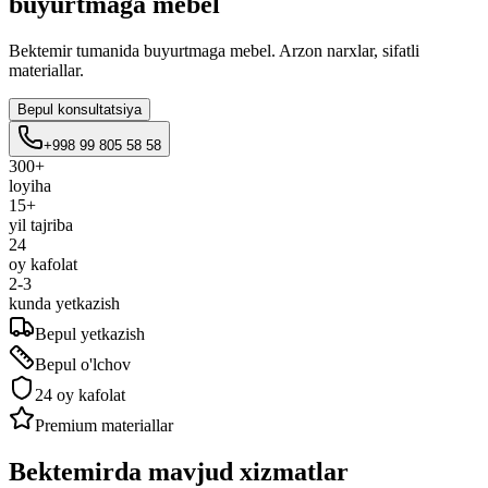
buyurtmaga mebel
Bektemir tumanida buyurtmaga mebel. Arzon narxlar, sifatli
materiallar.
Bepul konsultatsiya
+998 99 805 58 58
300+
loyiha
15+
yil tajriba
24
oy kafolat
2-3
kunda yetkazish
Bepul yetkazish
Bepul o'lchov
24 oy kafolat
Premium materiallar
Bektemirda mavjud
xizmatlar