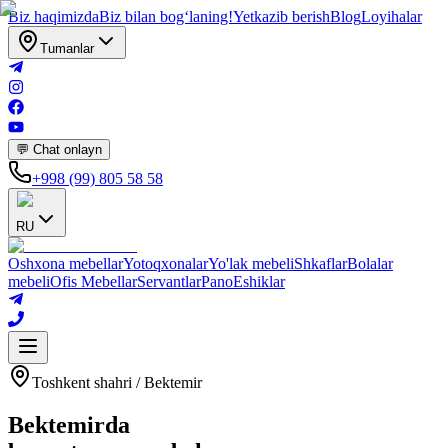
Biz haqimizda
Biz bilan bogʻlaning!
Yetkazib berish
Blog
Loyihalar
Tumanlar
💬 Chat onlayn
+998 (99) 805 58 58
RU
Oshxona mebellar
Yotoqxonalar
Yo'lak mebeli
Shkaflar
Bolalar
mebeli
Ofis Mebellar
Servantlar
Pano
Eshiklar
Toshkent shahri
/
Bektemir
Bektemirda