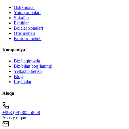
Oshxonalar
Yotoq xonalari
Shkaflar
Eshiklar
Bolalar xonalari
Ofis mebeli
Koridor mebeli
Kompaniya
Biz haqimizda
Biz bilan bogʻlaning!
Yetkazib berish
Blog
Loyihalar
Aloqa
+998 (99) 805 58 58
Asosiy raqam