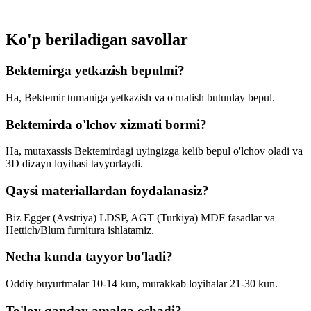
Ko'p beriladigan
savollar
Bektemirga yetkazish bepulmi?
Ha, Bektemir tumaniga yetkazish va o'rnatish butunlay bepul.
Bektemirda o'lchov xizmati bormi?
Ha, mutaxassis Bektemirdagi uyingizga kelib bepul o'lchov oladi va
3D dizayn loyihasi tayyorlaydi.
Qaysi materiallardan foydalanasiz?
Biz Egger (Avstriya) LDSP, AGT (Turkiya) MDF fasadlar va
Hettich/Blum furnitura ishlatamiz.
Necha kunda tayyor bo'ladi?
Oddiy buyurtmalar 10-14 kun, murakkab loyihalar 21-30 kun.
To'lov qanday amalga oshadi?