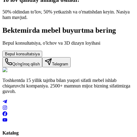
50% oldindan to'lov, 50% yetkazish va o'rnatishdan keyin. Nasiya
ham mavjud.
Bektemirda mebel
buyurtma bering
Bepul konsultatsiya, o'lchov va 3D dizayn loyihasi
Bepul konsultatsiya
Qo'ng'iroq qilish
Telegram
Toshkentda 15 yillik tajriba bilan yuqori sifatli mebel ishlab
chiqaruvchi kompaniya. 2500+ mamnun mijoz bizning sifatimizga
guvoh.
Katalog