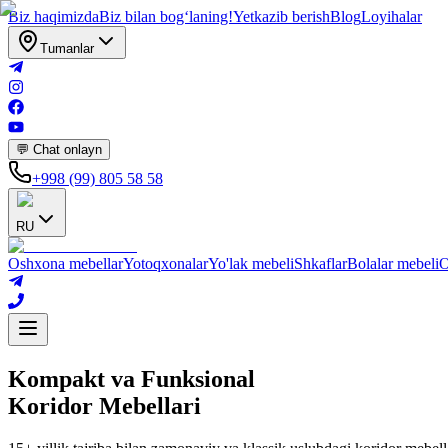
Biz haqimizda
Biz bilan bogʻlaning!
Yetkazib berish
Blog
Loyihalar
Tumanlar
💬 Chat onlayn
+998 (99) 805 58 58
RU
Oshxona mebellar
Yotoqxonalar
Yo'lak mebeli
Shkaflar
Bolalar mebeli
O
Kompakt va Funksional
Koridor Mebellari