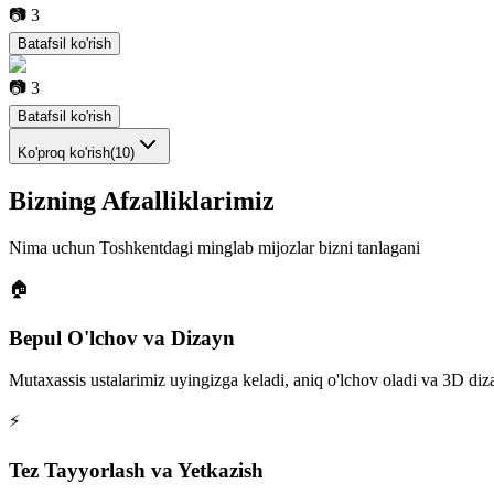
📷
3
Batafsil ko'rish
📷
3
Batafsil ko'rish
Ko'proq ko'rish
(
10
)
Bizning
Afzalliklarimiz
Nima uchun Toshkentdagi minglab mijozlar bizni tanlagani
🏠
Bepul O'lchov va Dizayn
Mutaxassis ustalarimiz uyingizga keladi, aniq o'lchov oladi va 3D diz
⚡
Tez Tayyorlash va Yetkazish