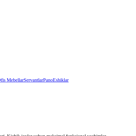
fis Mebellar
Servantlar
Pano
Eshiklar