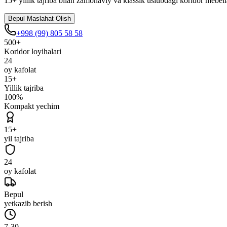
15+ yillik tajriba bilan zamonaviy va klassik uslubdagi koridor mebel
Bepul Maslahat Olish
+998 (99) 805 58 58
500+
Koridor loyihalari
24
oy kafolat
15+
Yillik tajriba
100%
Kompakt yechim
15+
yil tajriba
24
oy kafolat
Bepul
yetkazib berish
7-30