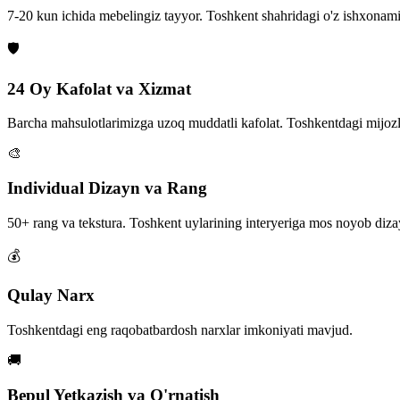
7-20 kun ichida mebelingiz tayyor. Toshkent shahridagi o'z ishxonam
🛡️
24 Oy Kafolat va Xizmat
Barcha mahsulotlarimizga uzoq muddatli kafolat. Toshkentdagi mijozl
🎨
Individual Dizayn va Rang
50+ rang va tekstura. Toshkent uylarining interyeriga mos noyob diza
💰
Qulay Narx
Toshkentdagi eng raqobatbardosh narxlar imkoniyati mavjud.
🚚
Bepul Yetkazish va O'rnatish