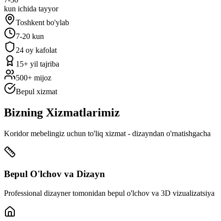
kun ichida tayyor
Toshkent bo'ylab
7-20 kun
24 oy kafolat
15+ yil tajriba
500+ mijoz
Bepul xizmat
Bizning
Xizmatlarimiz
Koridor mebelingiz uchun to'liq xizmat - dizayndan o'rnatishgacha
Bepul O'lchov va Dizayn
Professional dizayner tomonidan bepul o'lchov va 3D vizualizatsiya