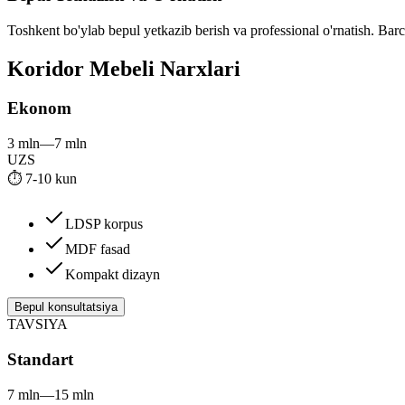
Toshkent bo'ylab bepul yetkazib berish va professional o'rnatish. Ba
Koridor Mebeli
Narxlari
Ekonom
3 mln
—
7 mln
UZS
⏱
7-10 kun
LDSP korpus
MDF fasad
Kompakt dizayn
Bepul konsultatsiya
TAVSIYA
Standart
7 mln
—
15 mln