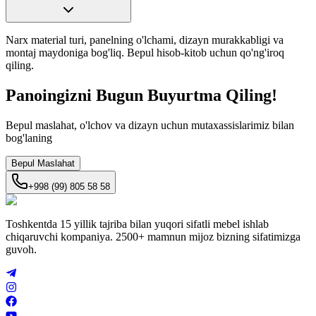
Narx material turi, panelning o'lchami, dizayn murakkabligi va
montaj maydoniga bog'liq. Bepul hisob-kitob uchun qo'ng'iroq
qiling.
Panoingizni
Bugun
Buyurtma Qiling!
Bepul maslahat, o'lchov va dizayn uchun mutaxassislarimiz bilan
bog'laning
Bepul Maslahat
+998 (99) 805 58 58
Toshkentda 15 yillik tajriba bilan yuqori sifatli mebel ishlab
chiqaruvchi kompaniya. 2500+ mamnun mijoz bizning sifatimizga
guvoh.