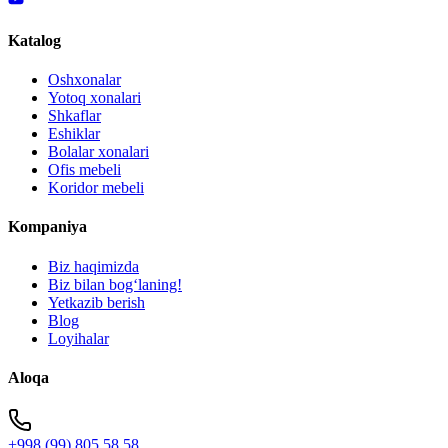
Katalog
Oshxonalar
Yotoq xonalari
Shkaflar
Eshiklar
Bolalar xonalari
Ofis mebeli
Koridor mebeli
Kompaniya
Biz haqimizda
Biz bilan bogʻlaning!
Yetkazib berish
Blog
Loyihalar
Aloqa
+998 (99) 805 58 58