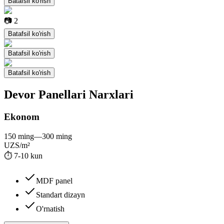
Batafsil ko'rish
📷
2
Batafsil ko'rish
Batafsil ko'rish
Batafsil ko'rish
Devor Panellari
Narxlari
Ekonom
150 ming
—
300 ming
UZS/m²
⏱
7-10 kun
MDF panel
Standart dizayn
O'rnatish