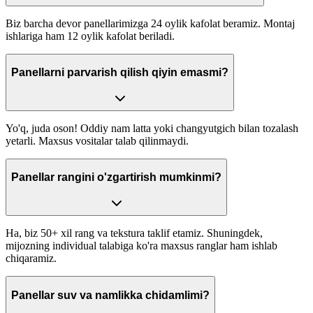
Biz barcha devor panellarimizga 24 oylik kafolat beramiz. Montaj
ishlariga ham 12 oylik kafolat beriladi.
Panellarni parvarish qilish qiyin emasmi?
Yo'q, juda oson! Oddiy nam latta yoki changyutgich bilan tozalash
yetarli. Maxsus vositalar talab qilinmaydi.
Panellar rangini o'zgartirish mumkinmi?
Ha, biz 50+ xil rang va tekstura taklif etamiz. Shuningdek,
mijozning individual talabiga ko'ra maxsus ranglar ham ishlab
chiqaramiz.
Panellar suv va namlikka chidamlimi?