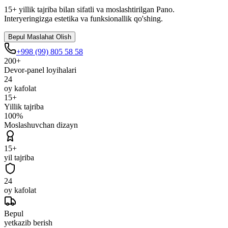
15+ yillik tajriba bilan sifatli va moslashtirilgan Pano.
Interyeringizga estetika va funksionallik qo'shing.
Bepul Maslahat Olish
+998 (99) 805 58 58
200+
Devor-panel loyihalari
24
oy kafolat
15+
Yillik tajriba
100%
Moslashuvchan dizayn
15+
yil tajriba
24
oy kafolat
Bepul
yetkazib berish