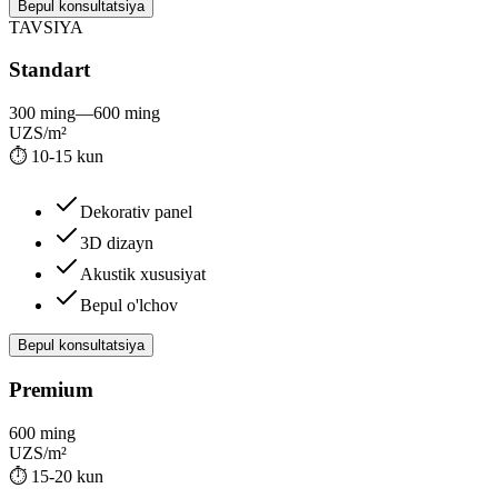
Bepul konsultatsiya
TAVSIYA
Standart
300 ming
—
600 ming
UZS/m²
⏱
10-15 kun
Dekorativ panel
3D dizayn
Akustik xususiyat
Bepul o'lchov
Bepul konsultatsiya
Premium
600 ming
UZS/m²
⏱
15-20 kun