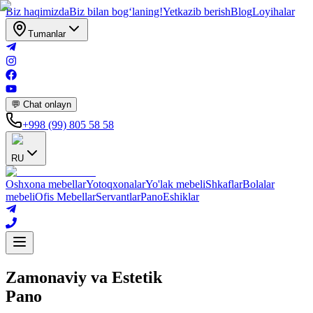
Biz haqimizda
Biz bilan bogʻlaning!
Yetkazib berish
Blog
Loyihalar
Tumanlar
💬 Chat onlayn
+998 (99) 805 58 58
RU
Oshxona mebellar
Yotoqxonalar
Yo'lak mebeli
Shkaflar
Bolalar
mebeli
Ofis Mebellar
Servantlar
Pano
Eshiklar
Zamonaviy va Estetik
Pano