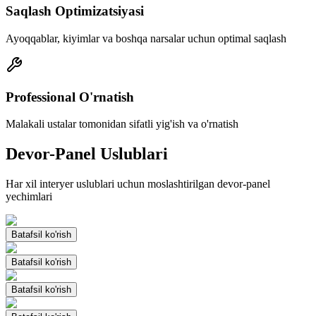
Saqlash Optimizatsiyasi
Ayoqqablar, kiyimlar va boshqa narsalar uchun optimal saqlash
Professional O'rnatish
Malakali ustalar tomonidan sifatli yig'ish va o'rnatish
Devor-Panel
Uslublari
Har xil interyer uslublari uchun moslashtirilgan devor-panel
yechimlari
Batafsil ko'rish
Batafsil ko'rish
Batafsil ko'rish