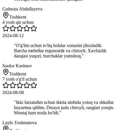
Gulnoza Abdullayeva
Toshkent
4 yosh qiz uchun
2024-08-12
"
O'g'lim uchun to'liq bolalar xonasini jihozladik.
Barcha mebellar ergonomik va chiroyli. Xavfsizlik
darajasi yuqori, burchaklar yumshoq.
"
Sardor Karimov
Toshkent
7 yosh o'g'il uchun
2024-08-08
"
Ikki farzandim uchun ikkita alohida yotoq va shkaflar
buyurtma qildim. Dizayn juda chiroyli, ranglari yorqin.
Montaj ham tezda bo'ldi.
"
Laylo Toshmatova