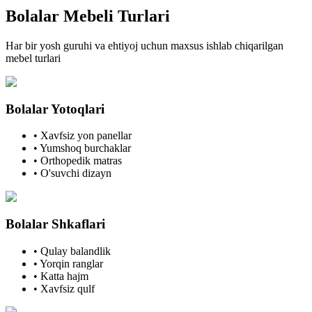
Bolalar Mebeli
Turlari
Har bir yosh guruhi va ehtiyoj uchun maxsus ishlab chiqarilgan
mebel turlari
Bolalar Yotoqlari
•
Xavfsiz yon panellar
•
Yumshoq burchaklar
•
Orthopedik matras
•
O'suvchi dizayn
Bolalar Shkaflari
•
Qulay balandlik
•
Yorqin ranglar
•
Katta hajm
•
Xavfsiz qulf