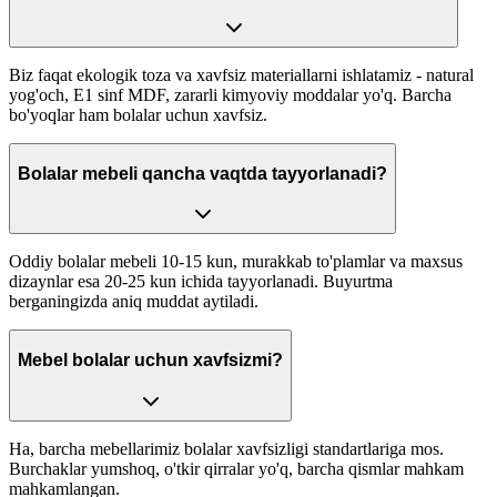
Biz faqat ekologik toza va xavfsiz materiallarni ishlatamiz - natural
yog'och, E1 sinf MDF, zararli kimyoviy moddalar yo'q. Barcha
bo'yoqlar ham bolalar uchun xavfsiz.
Bolalar mebeli qancha vaqtda tayyorlanadi?
Oddiy bolalar mebeli 10-15 kun, murakkab to'plamlar va maxsus
dizaynlar esa 20-25 kun ichida tayyorlanadi. Buyurtma
berganingizda aniq muddat aytiladi.
Mebel bolalar uchun xavfsizmi?
Ha, barcha mebellarimiz bolalar xavfsizligi standartlariga mos.
Burchaklar yumshoq, o'tkir qirralar yo'q, barcha qismlar mahkam
mahkamlangan.