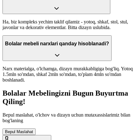
Ha, biz kompleks yechim taklif qilamiz - yotoq, shkaf, stol, stul,
javonlar va dekorativ elementlar. Bitta dizayn uslubida.
Bolalar mebeli narxlari qanday hisoblanadi?
Narx materialga, o'lchamga, dizayn murakkabligiga bog'liq. Yotoq
1.5mln so'mdan, shkaf 2mln so'mdan, to'plam 4mln so'mdan
boshlanadi.
Bolalar Mebelingizni
Bugun
Buyurtma
Qiling!
Bepul maslahat, o'lchov va dizayn uchun mutaxassislarimiz bilan
bog'laning
Bepul Maslahat