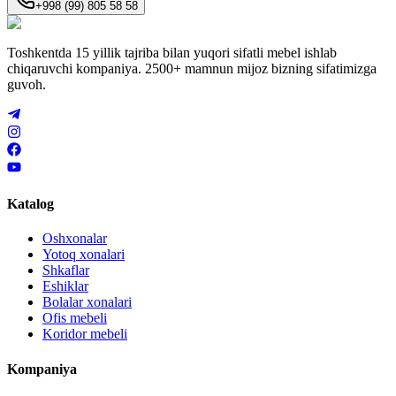
+998 (99) 805 58 58
Toshkentda 15 yillik tajriba bilan yuqori sifatli mebel ishlab
chiqaruvchi kompaniya. 2500+ mamnun mijoz bizning sifatimizga
guvoh.
Katalog
Oshxonalar
Yotoq xonalari
Shkaflar
Eshiklar
Bolalar xonalari
Ofis mebeli
Koridor mebeli
Kompaniya