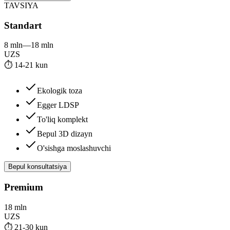
TAVSIYA
Standart
8 mln
—
18 mln
UZS
⏱
14-21 kun
Ekologik toza
Egger LDSP
To'liq komplekt
Bepul 3D dizayn
O'sishga moslashuvchi
Bepul konsultatsiya
Premium
18 mln
UZS
⏱
21-30 kun