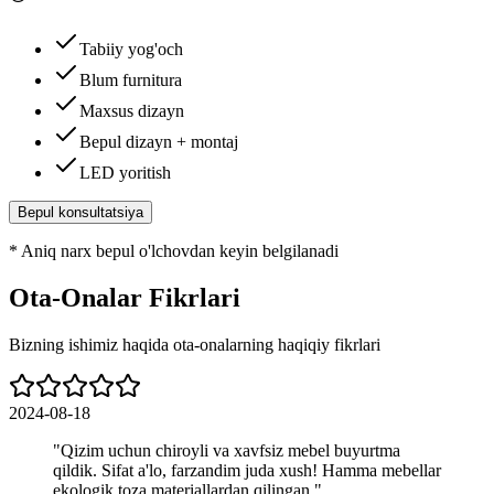
Tabiiy yog'och
Blum furnitura
Maxsus dizayn
Bepul dizayn + montaj
LED yoritish
Bepul konsultatsiya
*
Aniq narx bepul o'lchovdan keyin belgilanadi
Ota-Onalar Fikrlari
Bizning ishimiz haqida ota-onalarning haqiqiy fikrlari
2024-08-18
"
Qizim uchun chiroyli va xavfsiz mebel buyurtma
qildik. Sifat a'lo, farzandim juda xush! Hamma mebellar
ekologik toza materiallardan qilingan.
"