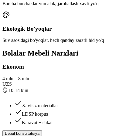
Barcha burchaklar yumalak, jarohatlash xavfi yo'q
Ekologik Bo'yoqlar
Suv asosidagi bo'yoqlar, hech qanday zararli hid yo'q
Bolalar Mebeli
Narxlari
Ekonom
4 mln
—
8 mln
UZS
⏱
10-14 kun
Xavfsiz materiallar
LDSP korpus
Karavot + shkaf
Bepul konsultatsiya