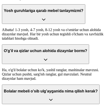
Yosh guruhlariga qarab mebel tanlaymizmi?
Albatta! 1-3 yosh, 4-7 yosh, 8-12 yosh va o'smirlar uchun alohida
dizaynlar mavjud. Har bir yosh uchun tegishli o'lcham va xavfsizlik
talablari hisobga olinadi.
O'g'il va qizlar uchun alohida dizaynlar bormı?
Ha, o'g'il bolalar uchun ko'k, yashil ranglar, mashinalar mavzusi.
Qizlar uchun pushti, sarg'ish ranglar, gul mavzulari. Neutral
dizaynlar ham mavjud.
Bolalar mebeli o'sib ulg'ayganida nima qilish kerak?