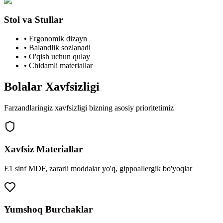
Stol va Stullar
•
Ergonomik dizayn
•
Balandlik sozlanadi
•
O'qish uchun qulay
•
Chidamli materiallar
Bolalar
Xavfsizligi
Farzandlaringiz xavfsizligi bizning asosiy prioritetimiz
Xavfsiz Materiallar
E1 sinf MDF, zararli moddalar yo'q, gippoallergik bo'yoqlar
Yumshoq Burchaklar