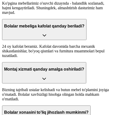
Ko'pgina mebellarimiz o'suvchi dizaynda - balandlik sozlanadi,
hajmi kengaytiriladi. Shuningdek, almashtirish dasturimiz ham
mavjud.
Bolalar mebeliga kafolat qanday beriladi?
24 oy kafolat beramiz. Kafolat davomida barcha mexanik
shikastlanishlar, bo'yoq qismlari va furnitura muammolari bepul
tuzatiladi.
Montaj xizmati qanday amalga oshiriladi?
Bizning tajribali ustalar kelishadi va butun mebel to'plamini joyiga
o'rnatadi. Bolalar xavfsizligi hisobga olingan holda mahkam
o'rnatiladi.
Bolalar xonasini to'liq jihozlash mumkinmi?