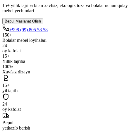
15+ yillik tajriba bilan xavfsiz, ekologik toza va bolalar uchun qulay
mebel yechimlari.
Bepul Maslahat Olish
+998 (99) 805 58 58
150+
Bolalar mebel loyihalari
24
oy kafolat
15+
Yillik tajriba
100%
Xavfsiz dizayn
15+
yil tajriba
24
oy kafolat
Bepul
yetkazib berish