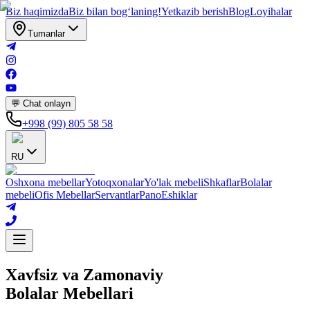
Biz haqimizda
Biz bilan bogʻlaning!
Yetkazib berish
Blog
Loyihalar
Tumanlar
💬 Chat onlayn
+998 (99) 805 58 58
RU
Oshxona mebellar
Yotoqxonalar
Yo'lak mebeli
Shkaflar
Bolalar
mebeli
Ofis Mebellar
Servantlar
Pano
Eshiklar
Xavfsiz va Zamonaviy
Bolalar Mebellari