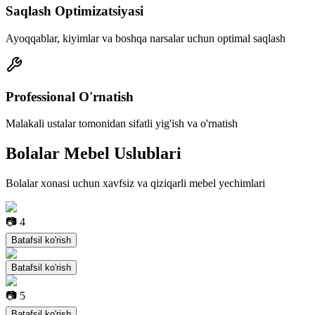
Saqlash Optimizatsiyasi
Ayoqqablar, kiyimlar va boshqa narsalar uchun optimal saqlash
Professional O'rnatish
Malakali ustalar tomonidan sifatli yig'ish va o'rnatish
Bolalar Mebel
Uslublari
Bolalar xonasi uchun xavfsiz va qiziqarli mebel yechimlari
📷
4
Batafsil ko'rish
Batafsil ko'rish
📷
5
Batafsil ko'rish