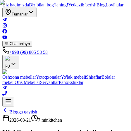
Biz haqimizda
Biz bilan bogʻlaning!
Yetkazib berish
Blog
Loyihalar
Tumanlar
💬 Chat onlayn
+998 (99) 805 58 58
RU
Oshxona mebellar
Yotoqxonalar
Yo'lak mebeli
Shkaflar
Bolalar
mebeli
Ofis Mebellar
Servantlar
Pano
Eshiklar
Blogga qaytish
2026-03-21
7 min
kitchen