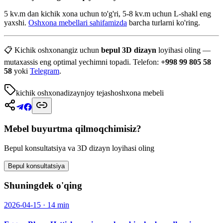
5 kv.m dan kichik xona uchun to'g'ri, 5-8 kv.m uchun L-shakl eng
yaxshi.
Oshxona mebellari sahifamizda
barcha turlarni ko'ring.
📋 Kichik oshxonangiz uchun
bepul 3D dizayn
loyihasi oling —
mutaxassis eng optimal yechimni topadi. Telefon:
+998 99 805 58
58
yoki
Telegram
.
kichik oshxona
dizayn
joy tejash
oshxona mebeli
Mebel buyurtma qilmoqchimisiz?
Bepul konsultatsiya va 3D dizayn loyihasi oling
Bepul konsultatsiya
Shuningdek o'qing
2026-04-15
·
14 min