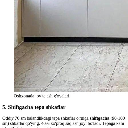
Oshxonada joy tejash g'oyalari
5. Shiftgacha tepa shkaflar
Oddiy 70 sm balandlikdagi tepa shkaflar o'rniga
shiftgacha
(90-100
sm) shkaflar qo'ying. 40% ko'proq saqlash joyi bo'ladi. Tepaga kam