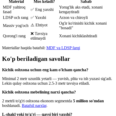
Material
Mos keladi?
Sabab
MDF yaltiroq
Yorug'lik aks etadi, xonani
✅ Eng yaxshi
fasad
kengaytiradi
LDSP och rang
✅ Yaxshi
Arzon va chiroyli
Og'ir ko'rinishi kichik xonani
⚠️ Ehtiyot
Massiv yog'och
"bosadi"
❌ Tavsiya
Qorong'i rang
Xonani kichiklashtiradi
etilmaydi
Materiallar haqida batafsil:
MDF va LDSP farqi
Ko'p beriladigan savollar
Kichik oshxona uchun eng kam o'lcham qancha?
Minimal 2 metr uzunlik yetarli — yuvish, plita va ish yuzasi sig'adi.
Lekin qulay oshxona uchun 2.5-3 metr tavsiya etiladi.
Kichik oshxona mebelining narxi qancha?
2 metrli to'g'ri oshxona ekonom segmentda
5 million so'mdan
boshlanadi.
Batafsil narxlar
.
L-shakl yoki to'g'ri — qaysi biri yaxshi?