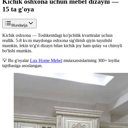
Kichik oshxona uchun mebel dizayni —
15 ta g'oya
Mundarija
Kichik oshxona — Toshkentdagi ko'pchilik kvartiralar uchun
reallik. 5-8 kv.m maydonga oshxona sig'dirish qiyin tuyulishi
mumkin, lekin to'g'ri dizayn bilan kichik joy ham qulay va chiroyli
bo'lishi mumkin.
💡 Bu g'oyalar
Lux Home Mebel
mutaxassislarining 300+ loyiha
tajribasiga asoslangan.