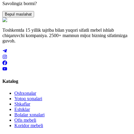
Savolingiz bormi?
Bepul maslahat
Toshkentda 15 yillik tajriba bilan yuqori sifatli mebel ishlab
chiqaruvchi kompaniya. 2500+ mamnun mijoz bizning sifatimizga
guvoh.
Katalog
Oshxonalar
Yotoq xonalari
Shkaflar
Eshiklar
Bolalar xonalari
Ofis mebeli
Koridor mebeli