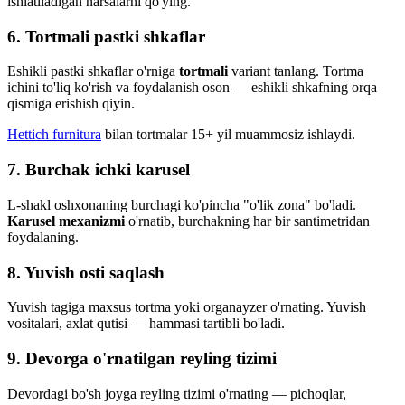
ishlatiladigan narsalarni qo'ying.
6. Tortmali pastki shkaflar
Eshikli pastki shkaflar o'rniga
tortmali
variant tanlang. Tortma
ichini to'liq ko'rish va foydalanish oson — eshikli shkafning orqa
qismiga erishish qiyin.
Hettich furnitura
bilan tortmalar 15+ yil muammosiz ishlaydi.
7. Burchak ichki karusel
L-shakl oshxonaning burchagi ko'pincha "o'lik zona" bo'ladi.
Karusel mexanizmi
o'rnatib, burchakning har bir santimetridan
foydalaning.
8. Yuvish osti saqlash
Yuvish tagiga maxsus tortma yoki organayzer o'rnating. Yuvish
vositalari, axlat qutisi — hammasi tartibli bo'ladi.
9. Devorga o'rnatilgan reyling tizimi
Devordagi bo'sh joyga reyling tizimi o'rnating — pichoqlar,