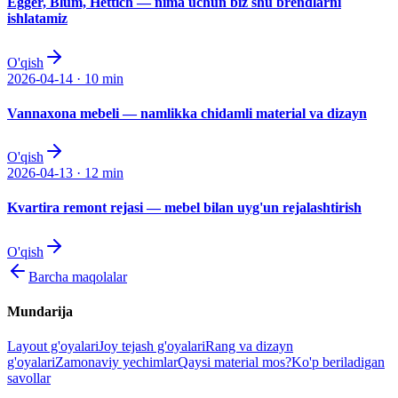
Egger, Blum, Hettich — nima uchun biz shu brendlarni
ishlatamiz
O'qish
2026-04-14
·
10 min
Vannaxona mebeli — namlikka chidamli material va dizayn
O'qish
2026-04-13
·
12 min
Kvartira remont rejasi — mebel bilan uyg'un rejalashtirish
O'qish
Barcha maqolalar
Mundarija
Layout g'oyalari
Joy tejash g'oyalari
Rang va dizayn
g'oyalari
Zamonaviy yechimlar
Qaysi material mos?
Ko'p beriladigan
savollar