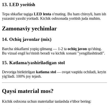
13. LED yoritish
Tepa shkaflar tagiga
LED lenta
o'rnating. Bu ham chiroyli, ham ish
yuzasini yaxshi yoritadi. Kichik oshxonada yoritish juda muhim.
Zamonaviy yechimlar
14. Ochiq javonlar (mix)
Barcha shkaflarni yopiq qilmang — 1-2 ta
ochiq javon
qo'shing.
Bu vizual engil ko'rinish beradi va kichik xonani "yengillashtiradi".
15. Katlama/yashiriladigan stol
Devoriga biriktirilgan
katlama stol
— ovqat vaqtida ochiladi, keyin
yig'iladi. 100% joy tejash.
Qaysi material mos?
Kichik oshxona uchun materiallar tanlashda e'tibor bering: