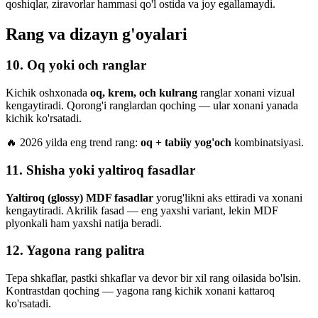
qoshiqlar, ziravorlar hammasi qo'l ostida va joy egallamaydi.
Rang va dizayn g'oyalari
10. Oq yoki och ranglar
Kichik oshxonada
oq, krem, och kulrang
ranglar xonani vizual
kengaytiradi. Qorong'i ranglardan qoching — ular xonani yanada
kichik ko'rsatadi.
🔥 2026 yilda eng trend rang:
oq + tabiiy yog'och
kombinatsiyasi.
11. Shisha yoki yaltiroq fasadlar
Yaltiroq (glossy) MDF fasadlar
yorug'likni aks ettiradi va xonani
kengaytiradi. Akrilik fasad — eng yaxshi variant, lekin MDF
plyonkali ham yaxshi natija beradi.
12. Yagona rang palitra
Tepa shkaflar, pastki shkaflar va devor bir xil rang oilasida bo'lsin.
Kontrastdan qoching — yagona rang kichik xonani kattaroq
ko'rsatadi.