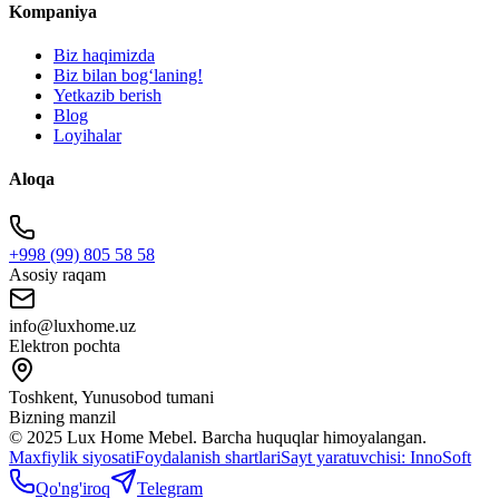
Kompaniya
Biz haqimizda
Biz bilan bogʻlaning!
Yetkazib berish
Blog
Loyihalar
Aloqa
+998 (99) 805 58 58
Asosiy raqam
info@luxhome.uz
Elektron pochta
Toshkent, Yunusobod tumani
Bizning manzil
© 2025 Lux Home Mebel.
Barcha huquqlar himoyalangan.
Maxfiylik siyosati
Foydalanish shartlari
Sayt yaratuvchisi:
InnoSoft
Qo'ng'iroq
Telegram