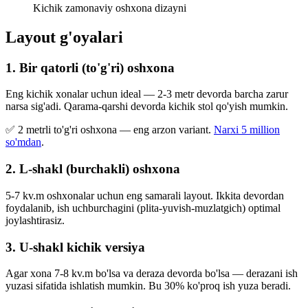
Kichik zamonaviy oshxona dizayni
Layout g'oyalari
1. Bir qatorli (to'g'ri) oshxona
Eng kichik xonalar uchun ideal — 2-3 metr devorda barcha zarur
narsa sig'adi. Qarama-qarshi devorda kichik stol qo'yish mumkin.
✅ 2 metrli to'g'ri oshxona — eng arzon variant.
Narxi 5 million
so'mdan
.
2. L-shakl (burchakli) oshxona
5-7 kv.m oshxonalar uchun eng samarali layout. Ikkita devordan
foydalanib, ish uchburchagini (plita-yuvish-muzlatgich) optimal
joylashtirasiz.
3. U-shakl kichik versiya
Agar xona 7-8 kv.m bo'lsa va deraza devorda bo'lsa — derazani ish
yuzasi sifatida ishlatish mumkin. Bu 30% ko'proq ish yuza beradi.