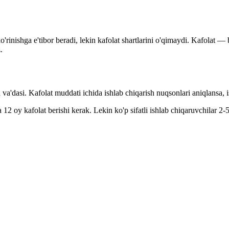
o'rinishga e'tibor beradi, lekin kafolat shartlarini o'qimaydi. Kafolat
.
 va'dasi. Kafolat muddati ichida ishlab chiqarish nuqsonlari aniqlansa, 
2 oy kafolat berishi kerak. Lekin ko'p sifatli ishlab chiqaruvchilar 2-5