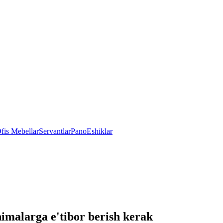
fis Mebellar
Servantlar
Pano
Eshiklar
imalarga e'tibor berish kerak