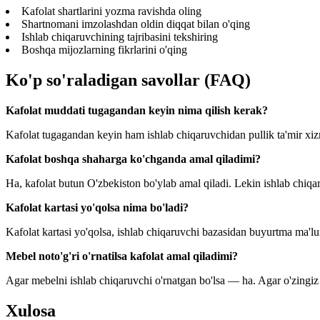
Kafolat shartlarini yozma ravishda oling
Shartnomani imzolashdan oldin diqqat bilan o'qing
Ishlab chiqaruvchining tajribasini tekshiring
Boshqa mijozlarning fikrlarini o'qing
Ko'p so'raladigan savollar (FAQ)
Kafolat muddati tugagandan keyin nima qilish kerak?
Kafolat tugagandan keyin ham ishlab chiqaruvchidan pullik ta'mir xi
Kafolat boshqa shaharga ko'chganda amal qiladimi?
Ha, kafolat butun O'zbekiston bo'ylab amal qiladi. Lekin ishlab chiqa
Kafolat kartasi yo'qolsa nima bo'ladi?
Kafolat kartasi yo'qolsa, ishlab chiqaruvchi bazasidan buyurtma ma'lumo
Mebel noto'g'ri o'rnatilsa kafolat amal qiladimi?
Agar mebelni ishlab chiqaruvchi o'rnatgan bo'lsa — ha. Agar o'zingiz
Xulosa