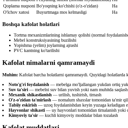
Qoplama nuqsoni
Bo'yoqning ko'chishi (o'z-o'zidan)
Ha
O'lchov xatosi
Buyurtmaga mos kelmasligi
Ha
Boshqa kafolat holatlari
Tortma mexanizmlarining ishlamay qolishi (normal foydalanish
Mebel konstruksiyasining buzilishi
Yopishma (yelim) joylarning ajrashi
PVC kantning ko'tarilishi
Kafolat nimalarni qamramaydi
Muhim:
Kafolat barcha holatlarni qamramaydi. Quyidagi holatlarda k
Noto'g'ri foydalanish
— mebelga mo'ljallangan yukdan ortiq yuk
Suv ta'siri
— mebelni suv bilan yuvish yoki nam muhitda saqlash
Mexanik shikastlanish
— urilish, tushirish, tirnash
O'z-o'zidan ta'mirlash
— nomalum shaxslar tomonidan ta'mir qil
Tabiiy eskirish
— uzoq foydalanishdan keyin yuzaga keladigan e
Hayvonlar shikasti
— uy hayvonlari tomonidan tirnalanish yoki
Kimyoviy ta'sir
— kuchli kimyoviy moddalar bilan tozalash
Kafolat muddatlari