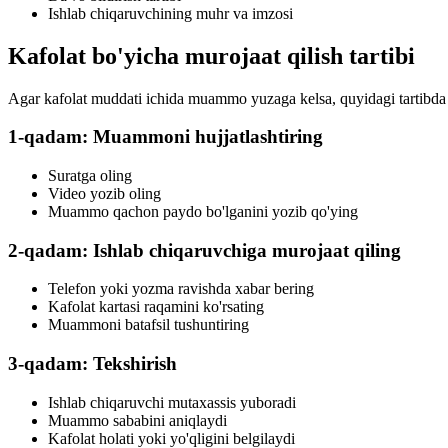
Ishlab chiqaruvchining muhr va imzosi
Kafolat bo'yicha murojaat qilish tartibi
Agar kafolat muddati ichida muammo yuzaga kelsa, quyidagi tartibda 
1-qadam: Muammoni hujjatlashtiring
Suratga oling
Video yozib oling
Muammo qachon paydo bo'lganini yozib qo'ying
2-qadam: Ishlab chiqaruvchiga murojaat qiling
Telefon yoki yozma ravishda xabar bering
Kafolat kartasi raqamini ko'rsating
Muammoni batafsil tushuntiring
3-qadam: Tekshirish
Ishlab chiqaruvchi mutaxassis yuboradi
Muammo sababini aniqlaydi
Kafolat holati yoki yo'qligini belgilaydi