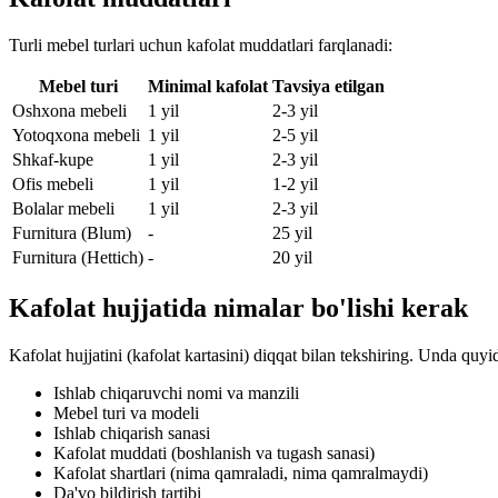
Turli mebel turlari uchun kafolat muddatlari farqlanadi:
Mebel turi
Minimal kafolat
Tavsiya etilgan
Oshxona mebeli
1 yil
2-3 yil
Yotoqxona mebeli
1 yil
2-5 yil
Shkaf-kupe
1 yil
2-3 yil
Ofis mebeli
1 yil
1-2 yil
Bolalar mebeli
1 yil
2-3 yil
Furnitura (Blum)
-
25 yil
Furnitura (Hettich)
-
20 yil
Kafolat hujjatida nimalar bo'lishi kerak
Kafolat hujjatini (kafolat kartasini) diqqat bilan tekshiring. Unda quyi
Ishlab chiqaruvchi nomi va manzili
Mebel turi va modeli
Ishlab chiqarish sanasi
Kafolat muddati (boshlanish va tugash sanasi)
Kafolat shartlari (nima qamraladi, nima qamralmaydi)
Da'vo bildirish tartibi