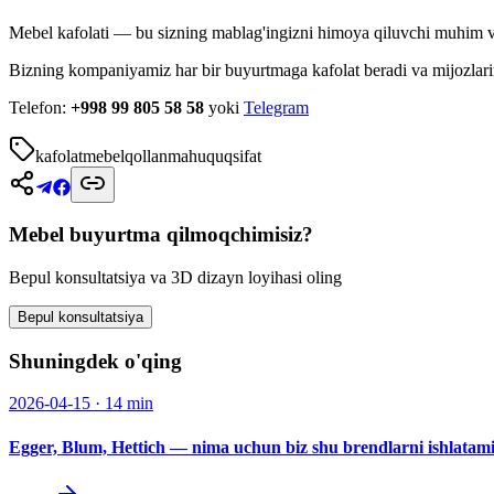
Mebel kafolati — bu sizning mablag'ingizni himoya qiluvchi muhim vosi
Bizning kompaniyamiz har bir buyurtmaga kafolat beradi va mijozlarim
Telefon:
+998 99 805 58 58
yoki
Telegram
kafolat
mebel
qollanma
huquq
sifat
Mebel buyurtma qilmoqchimisiz?
Bepul konsultatsiya va 3D dizayn loyihasi oling
Bepul konsultatsiya
Shuningdek o'qing
2026-04-15
·
14 min
Egger, Blum, Hettich — nima uchun biz shu brendlarni ishlatam