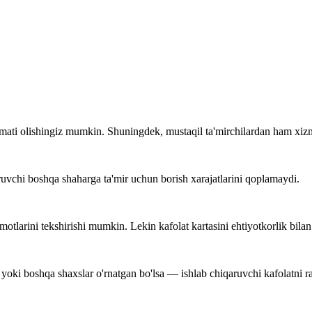
zmati olishingiz mumkin. Shuningdek, mustaqil ta'mirchilardan ham xiz
ruvchi boshqa shaharga ta'mir uchun borish xarajatlarini qoplamaydi.
tlarini tekshirishi mumkin. Lekin kafolat kartasini ehtiyotkorlik bilan 
 yoki boshqa shaxslar o'rnatgan bo'lsa — ishlab chiqaruvchi kafolatni r