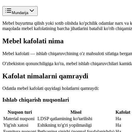
Mundarija
Mebel buyurtma qilish yoki sotib olishda ko'pchilik odamlar narx va k
maqolada mebel kafolatining barcha jihatlarini batafsil ko'rib chiqamiz
Mebel kafolati nima
Mebel kafolati — ishlab chiqaruvchining o'z mahsuloti sifatiga bergan
O'zbekiston qonunchiligiga ko'ra, mebel ishlab chiqaruvchilari kamida 1
Kafolat nimalarni qamraydi
Odatda mebel kafolati quyidagi holatlarni qamraydi:
Ishlab chiqarish nuqsonlari
Nuqson turi
Misol
Kafolat
Material nuqsoni
LDSP qatlamining ko'tarilishi
Ha
Yig'ish xatosi
Eshikning to'g'ri yopilmasligi
Ha
Furnitura nuqsoni
Petlyaning sinishi (normal foydalanishda)
Ha