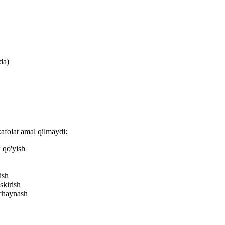
da)
afolat amal qilmaydi:
 qo'yish
ish
skirish
 chaynash