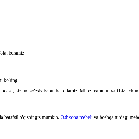
folat beramiz:
i ko'ring
bo'lsa, biz uni so'zsiz bepul hal qilamiz. Mijoz mamnuniyati biz uchu
 batafsil o'qishingiz mumkin.
Oshxona mebeli
va boshqa turdagi mebel