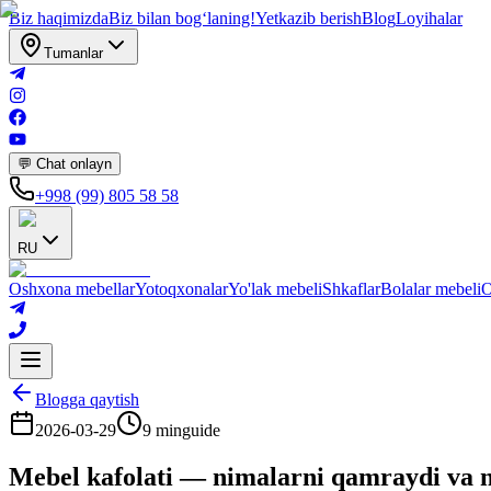
Biz haqimizda
Biz bilan bogʻlaning!
Yetkazib berish
Blog
Loyihalar
Tumanlar
💬 Chat onlayn
+998 (99) 805 58 58
RU
Oshxona mebellar
Yotoqxonalar
Yo'lak mebeli
Shkaflar
Bolalar mebeli
O
Blogga qaytish
2026-03-29
9 min
guide
Mebel kafolati — nimalarni qamraydi va n