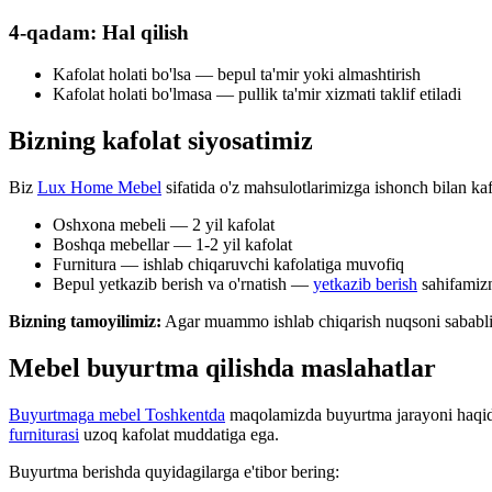
4-qadam: Hal qilish
Kafolat holati bo'lsa — bepul ta'mir yoki almashtirish
Kafolat holati bo'lmasa — pullik ta'mir xizmati taklif etiladi
Bizning kafolat siyosatimiz
Biz
Lux Home Mebel
sifatida o'z mahsulotlarimizga ishonch bilan ka
Oshxona mebeli — 2 yil kafolat
Boshqa mebellar — 1-2 yil kafolat
Furnitura — ishlab chiqaruvchi kafolatiga muvofiq
Bepul yetkazib berish va o'rnatish —
yetkazib berish
sahifamizn
Bizning tamoyilimiz:
Agar muammo ishlab chiqarish nuqsoni sababli 
Mebel buyurtma qilishda maslahatlar
Buyurtmaga mebel Toshkentda
maqolamizda buyurtma jarayoni haqida
furniturasi
uzoq kafolat muddatiga ega.
Buyurtma berishda quyidagilarga e'tibor bering: