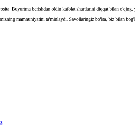
ta. Buyurtma berishdan oldin kafolat shartlarini diqqat bilan o'qing, y
izning mamnuniyatini ta'minlaydi. Savollaringiz bo'lsa, biz bilan bog'
iz