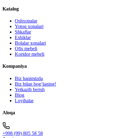
Katalog
Oshxonalar
Yotoq xonalari
Shkaflar
Eshiklar
Bolalar xonalari
Ofis mebeli
Koridor mebeli
Kompaniya
Biz haqimizda
Biz bilan bogʻlaning!
Yetkazib berish
Blog
Loyihalar
Aloqa
+998 (99) 805 58 58