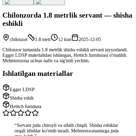
Chilonzorda 1.8 metrlik servant — shisha
eshikli
chilonzor
1.8 metr
12 kun
2025-12-05
Chilonzor tumanida 1.8 metrlik shisha eshikli servant tayyorlandi.
Egger LDSP materialidan ishlangan, Hettich furniturasi o'rnatildi.
Mehmonxona uchun nafis va sig'imli yechim.
Ishlatilgan materiallar
Egger LDSP
Shisha eshik
Hettich furnitura
“
Servant juda chiroyli va sifatli chiqdi. Shisha eshiklar
orqali idishlar ko'rinib turadi. Mehmonxonamizga juda