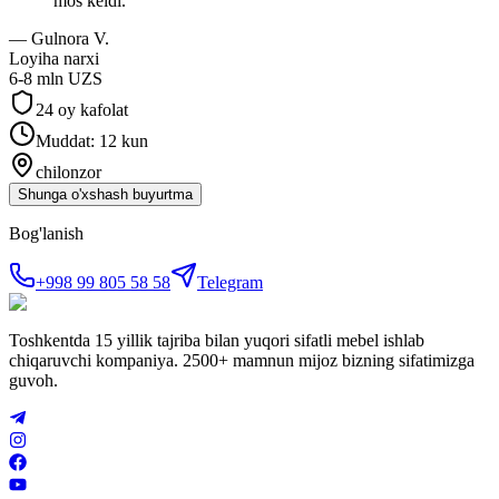
mos keldi.
”
—
Gulnora V.
Loyiha narxi
6-8 mln UZS
24 oy kafolat
Muddat: 12 kun
chilonzor
Shunga o'xshash buyurtma
Bog'lanish
+998 99 805 58 58
Telegram
Toshkentda 15 yillik tajriba bilan yuqori sifatli mebel ishlab
chiqaruvchi kompaniya. 2500+ mamnun mijoz bizning sifatimizga
guvoh.