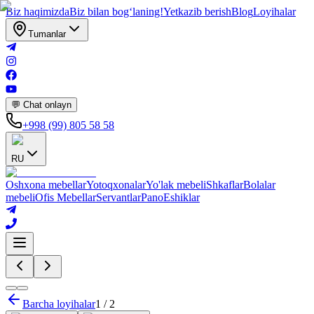
Biz haqimizda
Biz bilan bogʻlaning!
Yetkazib berish
Blog
Loyihalar
Tumanlar
💬 Chat onlayn
+998 (99) 805 58 58
RU
Oshxona mebellar
Yotoqxonalar
Yo'lak mebeli
Shkaflar
Bolalar
mebeli
Ofis Mebellar
Servantlar
Pano
Eshiklar
Barcha loyihalar
1
/
2