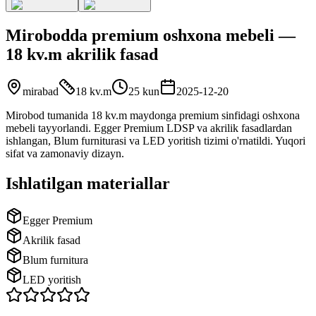
Mirobodda premium oshxona mebeli —
18 kv.m akrilik fasad
mirabad
18 kv.m
25 kun
2025-12-20
Mirobod tumanida 18 kv.m maydonga premium sinfidagi oshxona
mebeli tayyorlandi. Egger Premium LDSP va akrilik fasadlardan
ishlangan, Blum furniturasi va LED yoritish tizimi o'rnatildi. Yuqori
sifat va zamonaviy dizayn.
Ishlatilgan materiallar
Egger Premium
Akrilik fasad
Blum furnitura
LED yoritish