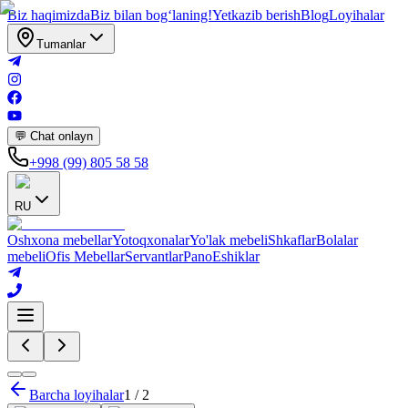
Biz haqimizda
Biz bilan bogʻlaning!
Yetkazib berish
Blog
Loyihalar
Tumanlar
💬 Chat onlayn
+998 (99) 805 58 58
RU
Oshxona mebellar
Yotoqxonalar
Yo'lak mebeli
Shkaflar
Bolalar
mebeli
Ofis Mebellar
Servantlar
Pano
Eshiklar
Barcha loyihalar
1
/
2