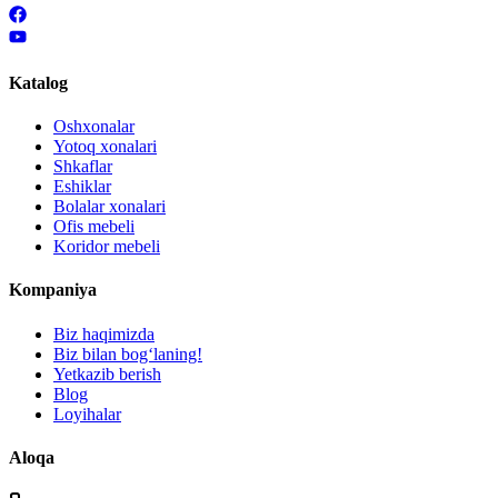
Katalog
Oshxonalar
Yotoq xonalari
Shkaflar
Eshiklar
Bolalar xonalari
Ofis mebeli
Koridor mebeli
Kompaniya
Biz haqimizda
Biz bilan bogʻlaning!
Yetkazib berish
Blog
Loyihalar
Aloqa