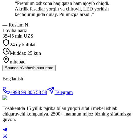
“
Premium oshxona haqiqatan ham ajoyib chiqdi.
Akrilik fasadlar yorqin va chiroyli, LED yoritish
kechqurun juda qulay. Pulimizga arzidi.
”
—
Rustam N.
Loyiha narxi
35-45 mln UZS
24 oy kafolat
Muddat: 25 kun
mirabad
Shunga o'xshash buyurtma
Bog'lanish
+998 99 805 58 58
Telegram
Toshkentda 15 yillik tajriba bilan yuqori sifatli mebel ishlab
chiqaruvchi kompaniya. 2500+ mamnun mijoz bizning sifatimizga
guvoh.