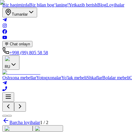
Biz haqimizda
Biz bilan bogʻlaning!
Yetkazib berish
Blog
Loyihalar
Tumanlar
💬 Chat onlayn
+998 (99) 805 58 58
RU
Oshxona mebellar
Yotoqxonalar
Yo'lak mebeli
Shkaflar
Bolalar mebeli
O
Barcha loyihalar
1
/
2