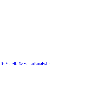
fis Mebellar
Servantlar
Pano
Eshiklar