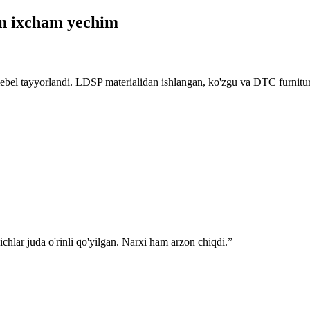
n ixcham yechim
bel tayyorlandi. LDSP materialidan ishlangan, ko'zgu va DTC furnitur
ichlar juda o'rinli qo'yilgan. Narxi ham arzon chiqdi.
”