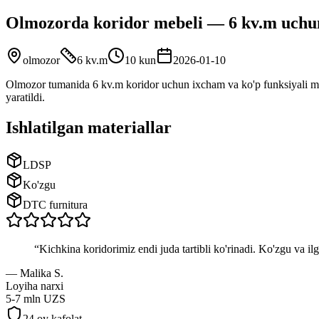
Olmozorda koridor mebeli — 6 kv.m uchu
olmozor
6 kv.m
10 kun
2026-01-10
Olmozor tumanida 6 kv.m koridor uchun ixcham va ko'p funksiyali me
yaratildi.
Ishlatilgan materiallar
LDSP
Ko'zgu
DTC furnitura
“
Kichkina koridorimiz endi juda tartibli ko'rinadi. Ko'zgu va ilg
—
Malika S.
Loyiha narxi
5-7 mln UZS
24 oy kafolat