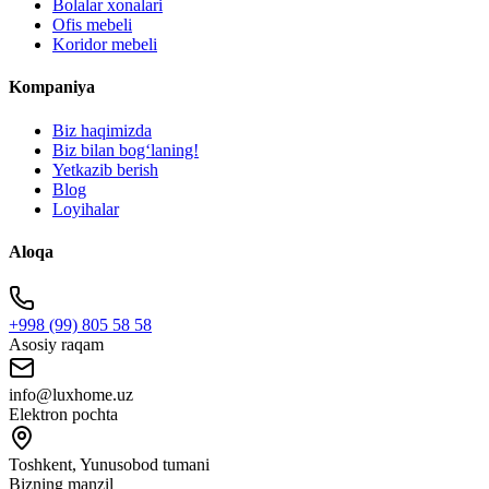
Bolalar xonalari
Ofis mebeli
Koridor mebeli
Kompaniya
Biz haqimizda
Biz bilan bogʻlaning!
Yetkazib berish
Blog
Loyihalar
Aloqa
+998 (99) 805 58 58
Asosiy raqam
info@luxhome.uz
Elektron pochta
Toshkent, Yunusobod tumani
Bizning manzil